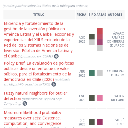
(puedes pinchar sobre los títulos de la tabla para ordenar)
TITULO
FECHA
TIPO
AREAS
AUTORES
Eficiencia y fortalecimiento de la
gestión de la inversión pública en
América Latina y el Caribe: lecciones y
ÁLVARO
AGO
RAMÍREZ
experiencias del XIII Seminario de la
2026
CONTRERAS
Red de los Sistemas Nacionales de
EDUARDO
Inversión Pública de América Latina y
el Caribe
(publicado en: CEPAL)
Policy Brief: La evaluación de políticas
públicas desde un enfoque de valor
CONTRERAS
ABR
público, para el fortalecimiento de la
EDUARDO
2026
democracia en Chile (2026)
(publicado
en: https://libros.uchile.cl/1573)
Fuzzy natural neighbors for outlier
ENE
WEBER
detection
(publicado en: Applied Soft
2026
RICHARD
Computing)
Maximum likelihood probability
measures over sets: Existence,
SAURÉ
DIC
computation, and convergence
DENIS
2025