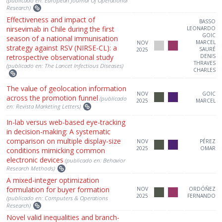
(publicado en: European Journal Of Operational
Research)
Effectiveness and impact of
BASSO
nirsevimab in Chile during the first
LEONARDO
GOIC
season of a national immunisation
MARCEL
NOV
strategy against RSV (NIRSE-CL): a
SAURÉ
2025
retrospective observational study
DENIS
THRAVES
(publicado en: The Lancet Infectious Diseases)
CHARLES
The value of geolocation information
NOV
GOIC
across the promotion funnel
(publicado
2025
MARCEL
en: Revista Marketing Letters)
In-lab versus web-based eye-tracking
in decision-making: A systematic
comparison on multiple display-size
NOV
PÉREZ
2025
OMAR
conditions mimicking common
electronic devices
(publicado en: Behavior
Research Methods)
A mixed-integer optimization
formulation for buyer formation
NOV
ORDÓÑEZ
2025
FERNANDO
(publicado en: Computers & Operations
Research)
Novel valid inequalities and branch-