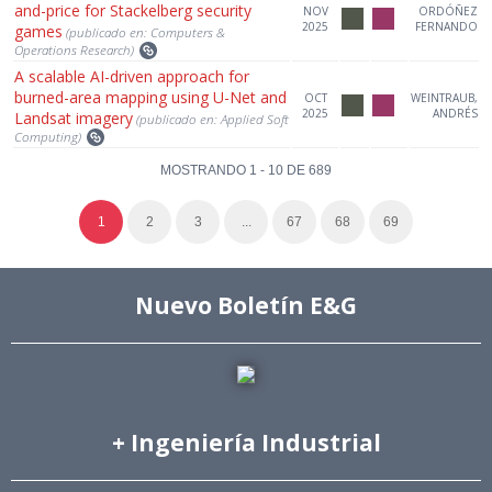
and-price for Stackelberg security
NOV
ORDÓÑEZ
2025
FERNANDO
games
(publicado en: Computers &
Operations Research)
A scalable AI-driven approach for
burned-area mapping using U-Net and
OCT
WEINTRAUB,
2025
ANDRÉS
Landsat imagery
(publicado en: Applied Soft
Computing)
MOSTRANDO 1 - 10 DE 689
1
2
3
...
67
68
69
Nuevo Boletín E&G
+ Ingeniería Industrial