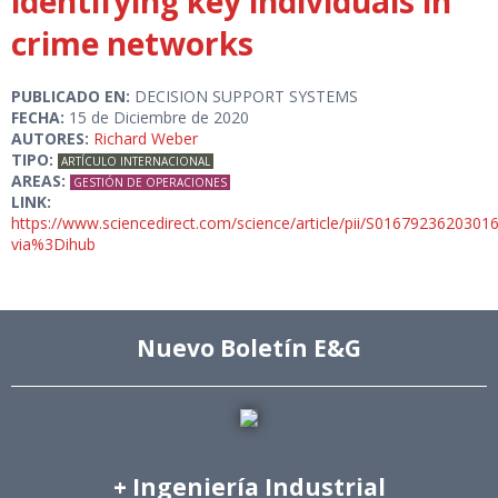
identifying key individuals in
crime networks
PUBLICADO EN:
DECISION SUPPORT SYSTEMS
FECHA:
15 de Diciembre de 2020
AUTORES:
Richard Weber
TIPO:
ARTÍCULO INTERNACIONAL
AREAS:
GESTIÓN DE OPERACIONES
LINK:
https://www.sciencedirect.com/science/article/pii/S0167923620301
via%3Dihub
Nuevo Boletín E&G
+ Ingeniería Industrial