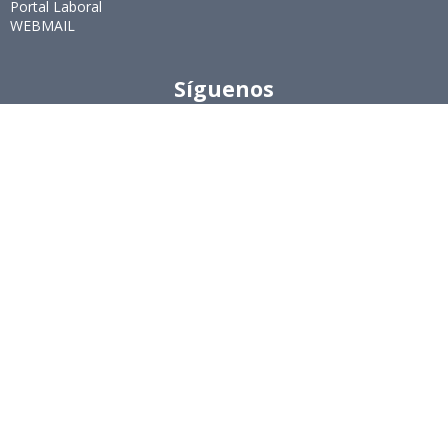
Portal Laboral
WEBMAIL
Síguenos
Twitter
LinkedIn
Youtube
Instagram
Suscríbete
Para recibir el newsletter en tu e-mail.
Ingeniería Industrial, Facultad de Ciencias Físicas y
Matemáticas, Universidad de Chile
Beauchef 851, Santiago