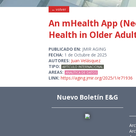
← volver
An mHealth App (Neo
Health in Older Adul
PUBLICADO EN:
JMIR AGING
FECHA:
1 de Octubre de 2025
AUTORES:
Juan Velásquez
TIPO:
ARTÍCULO INTERNACIONAL
AREAS:
ANALÍTICA DE DATOS
LINK:
https://aging.jmir.org/2025/1/e71936
Nuevo Boletín E&G
Arc
Arc