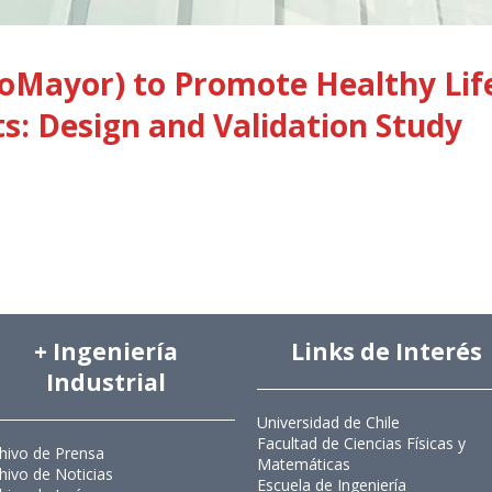
Mayor) to Promote Healthy Life
ts: Design and Validation Study
+ Ingeniería
Links de Interés
Industrial
Universidad de Chile
Facultad de Ciencias Físicas y
hivo de Prensa
Matemáticas
hivo de Noticias
Escuela de Ingeniería