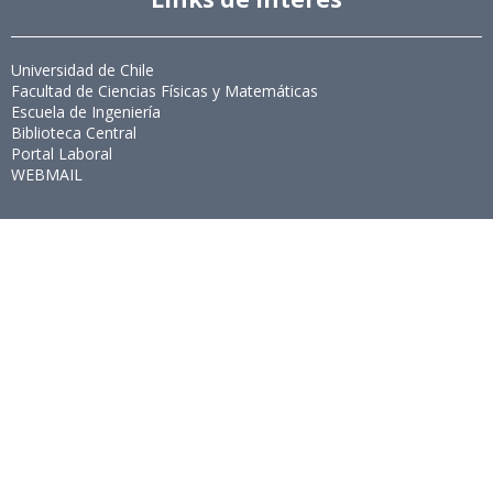
Universidad de Chile
Facultad de Ciencias Físicas y Matemáticas
Escuela de Ingeniería
Biblioteca Central
Portal Laboral
WEBMAIL
Síguenos
Twitter
LinkedIn
Youtube
Instagram
Suscríbete
Para recibir el newsletter en tu e-mail.