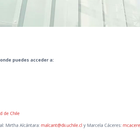
 donde puedes acceder a:
ad de Chile
al: Mirtha Alcántara:
malcant@dii.uchile.cl
y Marcela Cáceres:
mcaceres