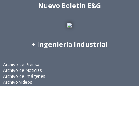
Nuevo Boletín E&G
+ Ingeniería Industrial
Archivo de Prensa
Archivo de Noticias
Archivo de Imágenes
Archivo videos
Ediciones Anteriores Boletín EyG
Directorio Telefónico
Directorio Académico
Revista Estudios de Políticas Públicas
Revista de Ingeniería de Sistemas