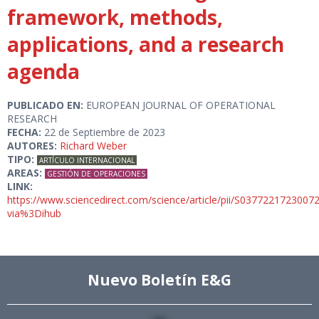
framework, methods,
applications, and a research
agenda
PUBLICADO EN:
EUROPEAN JOURNAL OF OPERATIONAL
RESEARCH
FECHA:
22 de Septiembre de 2023
AUTORES:
Richard Weber
TIPO:
ARTÍCULO INTERNACIONAL
AREAS:
GESTIÓN DE OPERACIONES
LINK:
https://www.sciencedirect.com/science/article/pii/S0377221723007
via%3Dihub
Nuevo Boletín E&G