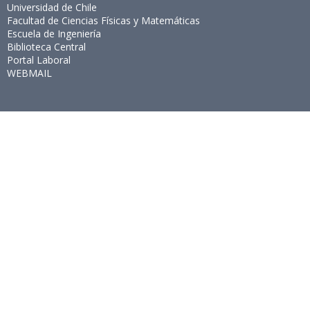
Universidad de Chile
Facultad de Ciencias Físicas y Matemáticas
Escuela de Ingeniería
Biblioteca Central
Portal Laboral
WEBMAIL
Síguenos
Twitter
LinkedIn
Youtube
Instagram
Suscríbete
Para recibir el newsletter en tu e-mail.