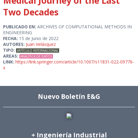
Medical Journey of the Last
Two Decades
PUBLICADO EN:
ARCHIVES OF COMPUTATIONAL METHODS IN
ENGINEERING
FECHA:
15 de Junio de 2022
AUTORES:
Juan Velásquez
TIPO:
ARTÍCULO INTERNACIONAL
AREAS:
ANALÍTICA DE DATOS
LINK:
https://link.springer.com/article/10.1007/s11831-022-09776-
x
Nuevo Boletín E&G
+ Ingeniería Industrial