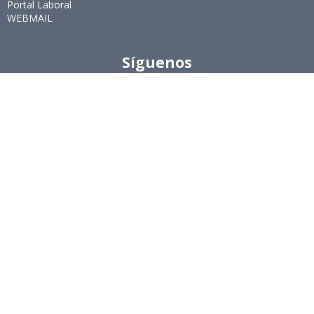
Portal Laboral
WEBMAIL
Síguenos
Twitter
LinkedIn
Youtube
Instagram
Suscríbete
Para recibir el newsletter en tu e-mail.
Ingeniería Industrial, Facultad de Ciencias Físicas y
Matemáticas, Universidad de Chile
Beauchef 851, Santiago