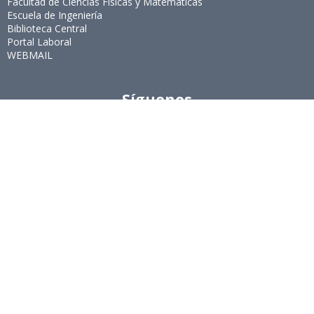
Facultad de Ciencias Físicas y Matemáticas
Escuela de Ingeniería
Biblioteca Central
Portal Laboral
WEBMAIL
Síguenos
Twitter
LinkedIn
Youtube
Instagram
Suscríbete
Para recibir el newsletter en tu e-mail.