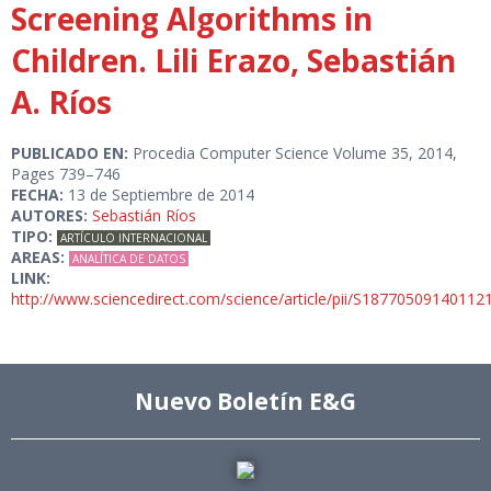
Screening Algorithms in
Children. Lili Erazo, Sebastián
A. Ríos
PUBLICADO EN:
Procedia Computer Science Volume 35, 2014,
Pages 739–746
FECHA:
13 de Septiembre de 2014
AUTORES:
Sebastián Ríos
TIPO:
ARTÍCULO INTERNACIONAL
AREAS:
ANALÍTICA DE DATOS
LINK:
http://www.sciencedirect.com/science/article/pii/S18770509140112
Nuevo Boletín E&G