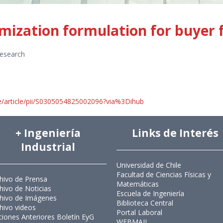
imization formulation for buyer
esearch
e/article/pii/S0305054825002096?via%3Dihub
+ Ingeniería
Links de Interés
Industrial
Universidad de Chile
Facultad de Ciencias Físicas y
hivo de Prensa
Matemáticas
hivo de Noticias
Escuela de Ingeniería
hivo de Imágenes
Biblioteca Central
hivo videos
Portal Laboral
ciones Anteriores Boletín EyG
WEBMAIL