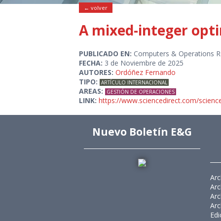
← volver
A mixed-integer opt
PUBLICADO EN:
Computers & Operations R
FECHA:
3 de Noviembre de 2025
AUTORES:
Ordóñez Fernando
TIPO:
ARTÍCULO INTERNACIONAL
AREAS:
GESTIÓN DE OPERACIONES
LINK:
https://www.sciencedirect.com/scienc
Nuevo Boletín E&G
Arc
Arc
Arc
Arc
Edi