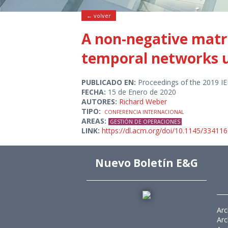
← volver
A non-negative matr
temporal networks u
PUBLICADO EN:
Proceedings of the 2019 I
FECHA:
15 de Enero de 2020
AUTORES:
Richard Weber
TIPO:
CONFERENCIA INTERNACIONAL
AREAS:
GESTIÓN DE OPERACIONES
LINK:
https://dl.acm.org/doi/10.1145/33411
Nuevo Boletín E&G
Arc
Arc