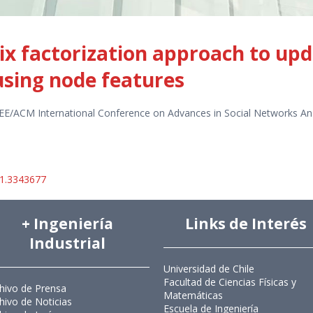
ix factorization approach to up
sing node features
EEE/ACM International Conference on Advances in Social Networks A
61.3343677
+ Ingeniería
Links de Interés
Industrial
Universidad de Chile
Facultad de Ciencias Físicas y
hivo de Prensa
Matemáticas
hivo de Noticias
Escuela de Ingeniería