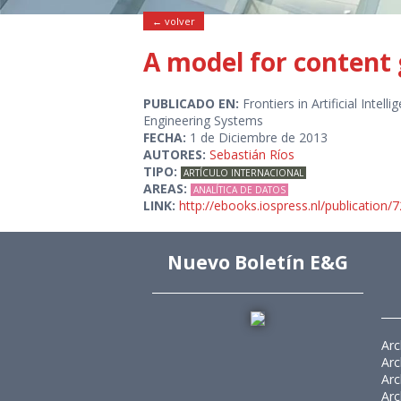
← volver
A model for content 
PUBLICADO EN:
Frontiers in Artificial Int
Engineering Systems
FECHA:
1 de Diciembre de 2013
AUTORES:
Sebastián Ríos
TIPO:
ARTÍCULO INTERNACIONAL
AREAS:
ANALÍTICA DE DATOS
LINK:
http://ebooks.iospress.nl/publication/
Nuevo Boletín E&G
Arc
Arc
Arc
Arc