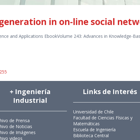
generation in on-line social netw
elligence and Applications EbookVolume 243: Advances in Knowledge-Ba
7255
+ Ingeniería
Links de Interés
Industrial
Universidad de Chile
Facultad de Ciencias Físicas y
hivo de Prensa
Matemáticas
hivo de Noticias
Escuela de Ingeniería
hivo de Imágenes
Biblioteca Central
hivo videos