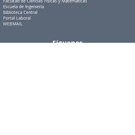
Facultad de Ciencias Físicas y Matemáticas
Escuela de Ingeniería
Biblioteca Central
Portal Laboral
WEBMAIL
Síguenos
Twitter
LinkedIn
Youtube
Instagram
Suscríbete
Para recibir el newsletter en tu e-mail.