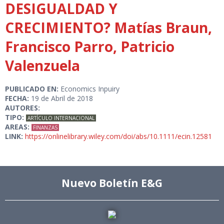
DESIGUALDAD Y
CRECIMIENTO? Matías Braun,
Francisco Parro, Patricio
Valenzuela
PUBLICADO EN:
Economics Inpuiry
FECHA:
19 de Abril de 2018
AUTORES:
TIPO:
ARTÍCULO INTERNACIONAL
AREAS:
FINANZAS
LINK:
https://onlinelibrary.wiley.com/doi/abs/10.1111/ecin.12581
Nuevo Boletín E&G