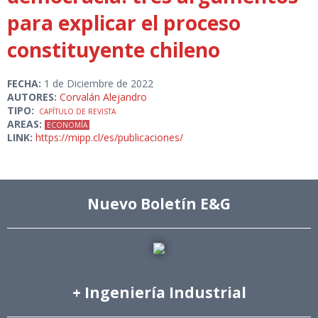
para explicar el proceso
constituyente chileno
FECHA:
1 de Diciembre de 2022
AUTORES:
Corvalán Alejandro
TIPO:
CAPÍTULO DE REVISTA
AREAS:
ECONOMÍA
LINK:
https://mipp.cl/es/publicaciones/
Nuevo Boletín E&G
+ Ingeniería Industrial