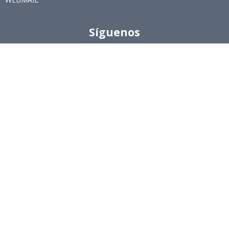
Síguenos
Twitter
LinkedIn
Youtube
Instagram
Suscríbete
Para recibir el newsletter en tu e-mail.
Ingeniería Industrial, Facultad de Ciencias Físicas y
Matemáticas, Universidad de Chile
Beauchef 851, Santiago
+56229784827