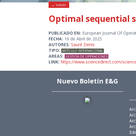
← volver
Optimal sequential s
PUBLICADO EN:
European Journal Of Opera
FECHA:
16 de Abril de 2025
AUTORES:
Sauré Denis
TIPO:
ARTÍCULO INTERNACIONAL
AREAS:
GESTIÓN DE OPERACIONES
LINK:
https://www.sciencedirect.com/scienc
Nuevo Boletín E&G
Arc
Arc
Arc
Arc
Edi