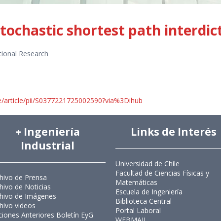
tochastic shortest path interdic
tional Research
e/article/pii/S0377221725002590?via%3Dihub
+ Ingeniería
Links de Interés
Industrial
Universidad de Chile
Facultad de Ciencias Físicas y
hivo de Prensa
Matemáticas
hivo de Noticias
Escuela de Ingeniería
hivo de Imágenes
Biblioteca Central
hivo videos
Portal Laboral
ciones Anteriores Boletín EyG
WEBMAIL