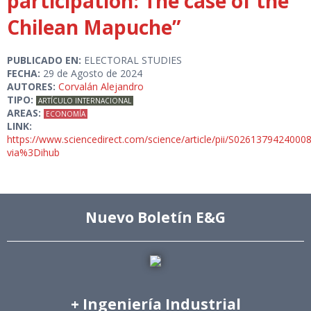
participation: The case of the
Chilean Mapuche”
PUBLICADO EN:
ELECTORAL STUDIES
FECHA:
29 de Agosto de 2024
AUTORES:
Corvalán Alejandro
TIPO:
ARTÍCULO INTERNACIONAL
AREAS:
ECONOMÍA
LINK:
https://www.sciencedirect.com/science/article/pii/S0261379424000
via%3Dihub
Nuevo Boletín E&G
+ Ingeniería Industrial