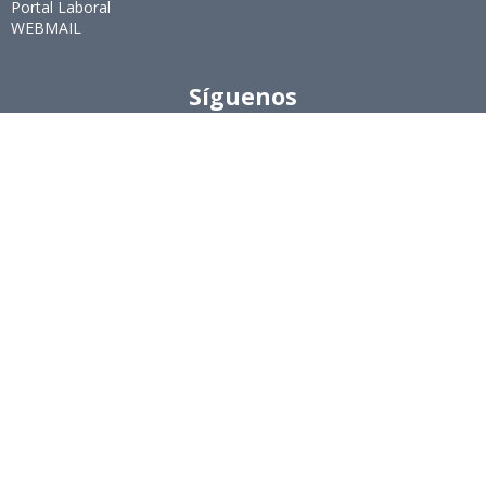
Portal Laboral
WEBMAIL
Síguenos
Twitter
LinkedIn
Youtube
Instagram
Suscríbete
Para recibir el newsletter en tu e-mail.
Ingeniería Industrial, Facultad de Ciencias Físicas y
Matemáticas, Universidad de Chile
Beauchef 851, Santiago