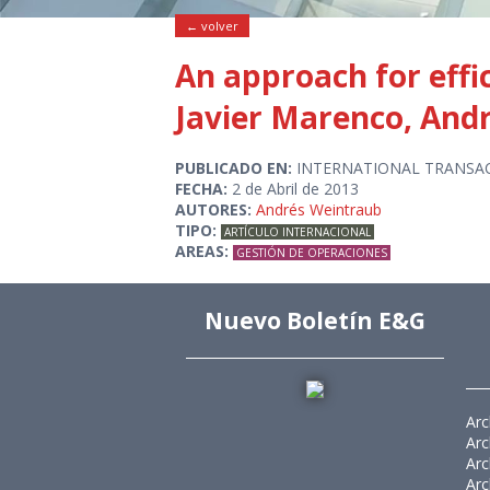
← volver
An approach for effi
Javier Marenco, And
PUBLICADO EN:
INTERNATIONAL TRANSA
FECHA:
2 de Abril de 2013
AUTORES:
Andrés Weintraub
TIPO:
ARTÍCULO INTERNACIONAL
AREAS:
GESTIÓN DE OPERACIONES
Nuevo Boletín E&G
Arc
Arc
Arc
Arc