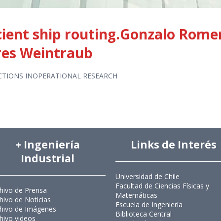
cient ship routing.Gonzalo Rome
res Weintraub
CTIONS INOPERATIONAL RESEARCH
+ Ingeniería
Links de Interés
Industrial
Universidad de Chile
Facultad de Ciencias Físicas y
hivo de Prensa
Matemáticas
hivo de Noticias
Escuela de Ingeniería
hivo de Imágenes
Biblioteca Central
hivo videos