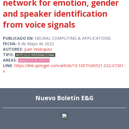
network for emotion, gender
and speaker identification
from voice signals
PUBLICADO EN:
NEURAL COMPUTING & APPLICATIONS
FECHA:
8 de Mayo de 2022
AUTORES:
Juan Velásquez
TIPO:
ARTÍCULO INTERNACIONAL
AREAS:
ANALÍTICA DE DATOS
LINK:
https://link.springer.com/article/10.1007/s00521-022-07261-
x
Nuevo Boletín E&G