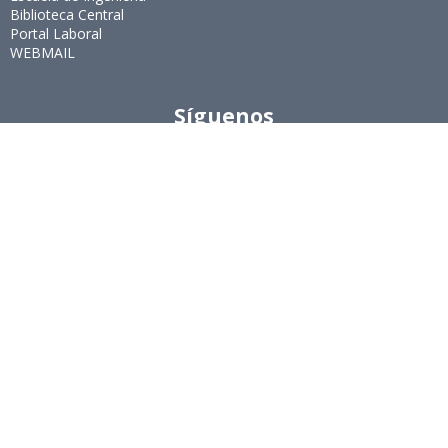
Biblioteca Central
Portal Laboral
WEBMAIL
Síguenos
Twitter
LinkedIn
Youtube
Instagram
Suscríbete
Para recibir el newsletter en tu e-mail.
Ingeniería Industrial, Facultad de Ciencias Físicas y
Matemáticas, Universidad de Chile