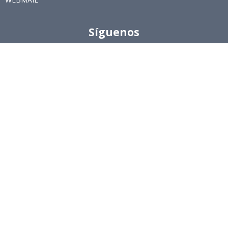
Síguenos
Twitter
LinkedIn
Youtube
Instagram
Suscríbete
Para recibir el newsletter en tu e-mail.
Ingeniería Industrial, Facultad de Ciencias Físicas y
Matemáticas, Universidad de Chile
Beauchef 851, Santiago
+56229784827