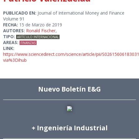
PUBLICADO EN:
Journal of International Money and Finance
Volume 91
FECHA:
15 de Marzo de 2019
AUTORES:
Ronald Fischer
,
TIPO:
ARTÍCULO INTERNACIONAL
AREAS:
FINANZAS
LINK:
https://www.sciencedirect.com/science/article/pii/S0261560618303
via%3Dihub
Nuevo Boletín E&G
+ Ingeniería Industrial