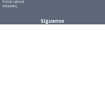
Portal Laboral
WEBMAIL
Síguenos
Twitter
LinkedIn
Youtube
Instagram
Suscríbete
Para recibir el newsletter en tu e-mail.
Ingeniería Industrial, Facultad de Ciencias Físicas y
Matemáticas, Universidad de Chile
Beauchef 851, Santiago