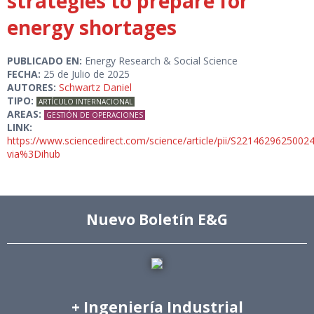
strategies to prepare for
energy shortages
PUBLICADO EN:
Energy Research & Social Science
FECHA:
25 de Julio de 2025
AUTORES:
Schwartz Daniel
TIPO:
ARTÍCULO INTERNACIONAL
AREAS:
GESTIÓN DE OPERACIONES
LINK:
https://www.sciencedirect.com/science/article/pii/S2214629625002
via%3Dihub
Nuevo Boletín E&G
+ Ingeniería Industrial