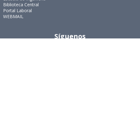
Biblioteca Central
Portal Laboral
WEBMAIL
Síguenos
Twitter
LinkedIn
Youtube
Instagram
Suscríbete
Para recibir el newsletter en tu e-mail.
Ingeniería Industrial, Facultad de Ciencias Físicas y
Matemáticas, Universidad de Chile