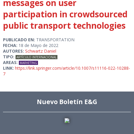
messages on user
participation in crowdsourced
public transport technologies
PUBLICADO EN:
TRANSPORTATION
FECHA:
18 de Mayo de 2022
AUTORES:
Schwartz Daniel
TIPO:
ARTÍCULO INTERNACIONAL
AREAS:
MARKETING
LINK:
https://link.springer.com/article/10.1007/s11116-022-10288-
7
Nuevo Boletín E&G