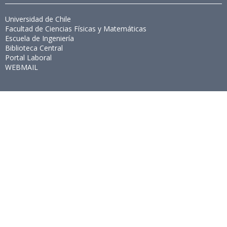
Universidad de Chile
Facultad de Ciencias Físicas y Matemáticas
Escuela de Ingeniería
Biblioteca Central
Portal Laboral
WEBMAIL
Síguenos
Twitter
LinkedIn
Youtube
Instagram
Suscríbete
Para recibir el newsletter en tu e-mail.