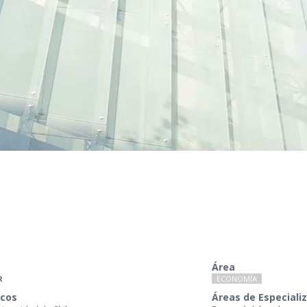
Área
R
ECONOMÍA
cos
Áreas de Especiali