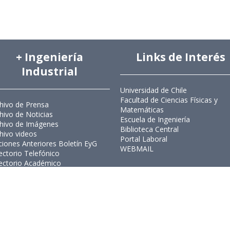
+ Ingeniería
Links de Interés
Industrial
Universidad de Chile
Facultad de Ciencias Físicas y
hivo de Prensa
Matemáticas
hivo de Noticias
Escuela de Ingeniería
hivo de Imágenes
Biblioteca Central
hivo videos
Portal Laboral
ciones Anteriores Boletín EyG
WEBMAIL
ectorio Telefónico
ectorio Académico
ista Estudios de Políticas
licas
ista de Ingeniería de Sistemas