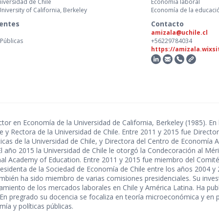
niversidad de Chile
Economía laboral
niversity of California, Berkeley
Economía de la educaci
centes
Contacto
amizala@uchile.cl
 Públicas
+56229784034
https://amizala.wixs
tor en Economía de la Universidad de California, Berkeley (1985). En 
ile y Rectora de la Universidad de Chile. Entre 2011 y 2015 fue Direct
ticas de la Universidad de Chile, y Directora del Centro de Economía 
El año 2015 la Universidad de Chile le otorgó la Condecoración al M
onal Academy of Education. Entre 2011 y 2015 fue miembro del Comité
sidenta de la Sociedad de Economía de Chile entre los años 2004 y 2
ambién ha sido miembro de varias comisiones presidenciales. Su inve
tamiento de los mercados laborales en Chile y América Latina. Ha pub
s. En pregrado su docencia se focaliza en teoría microeconómica y e
ía y políticas públicas.