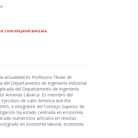
ón
ite.com/alejandramizala
la actualidad es Profesora Titular de
ora del Departamento de Ingeniería Industrial
Aplicada del Departamento de Ingeniería
érito Amanda Labarca. Es miembro del
 Ejecutivo de Latin America and the
005, e integrante del Consejo Superior de
stigación ha estado centrada en economía
licado numerosos artículos en revistas
n postgrado en economía laboral, economía