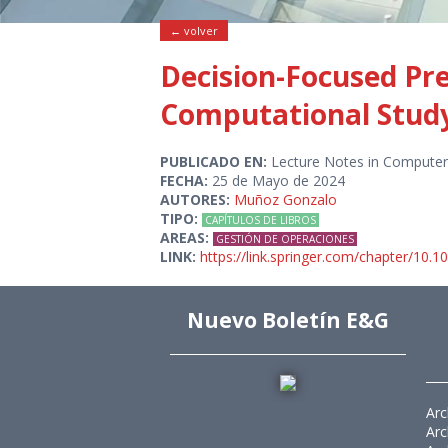
← volver
Decision-Focused Pre
Computational Stud
PUBLICADO EN:
Lecture Notes in Computer
FECHA:
25 de Mayo de 2024
AUTORES:
Muñoz Gonzalo
TIPO:
CAPÍTULOS DE LIBROS
AREAS:
GESTIÓN DE OPERACIONES
LINK:
https://link.springer.com/chapter/10.
Nuevo Boletín E&G
Arc
Arc