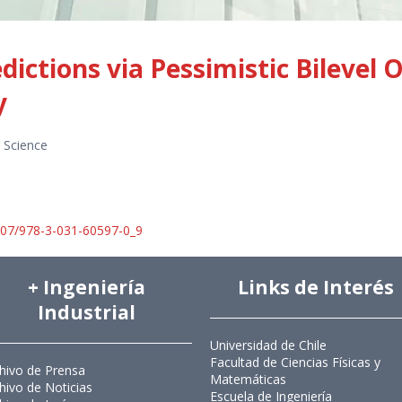
dictions via Pessimistic Bilevel 
y
 Science
1007/978-3-031-60597-0_9
+ Ingeniería
Links de Interés
Industrial
Universidad de Chile
Facultad de Ciencias Físicas y
hivo de Prensa
Matemáticas
hivo de Noticias
Escuela de Ingeniería