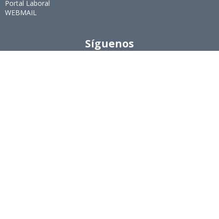
Portal Laboral
WEBMAIL
Síguenos
Twitter
LinkedIn
Youtube
Instagram
Suscríbete
Para recibir el newsletter en tu e-mail.
Ingeniería Industrial, Facultad de Ciencias Físicas y
Matemáticas, Universidad de Chile
Beauchef 851, Santiago