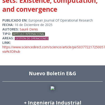
sets: Existence, computation,
and convergence
PUBLICADO EN:
European Journal Of Operational Research
FECHA:
16 de Diciembre de 2025
AUTORES:
Sauré Denis
TIPO:
ARTÍCULO INTERNACIONAL
AREAS:
GESTIÓN DE OPERACIONES
LINK:
https://www.sciencedirect.com/science/article/pii/S0377221725005
via%3Dihub
Nuevo Boletín E&G
+ Ingeniería Industrial