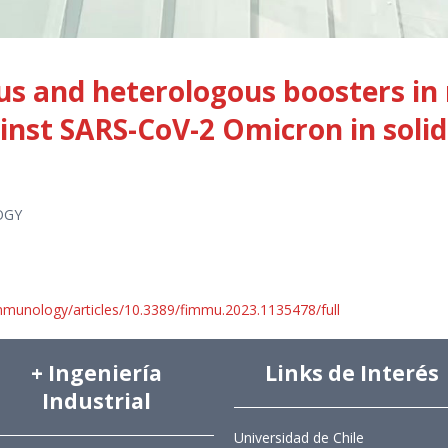
s and heterologous boosters in 
ainst SARS-CoV-2 Omicron in soli
OGY
immunology/articles/10.3389/fimmu.2023.1135478/full
+ Ingeniería
Links de Interés
Industrial
Universidad de Chile