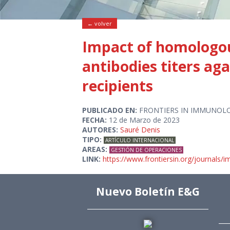
← volver
Impact of homologou
antibodies titers ag
recipients
PUBLICADO EN:
FRONTIERS IN IMMUNOL
FECHA:
12 de Marzo de 2023
AUTORES:
Sauré Denis
TIPO:
ARTÍCULO INTERNACIONAL
AREAS:
GESTIÓN DE OPERACIONES
LINK:
https://www.frontiersin.org/journals/
Nuevo Boletín E&G