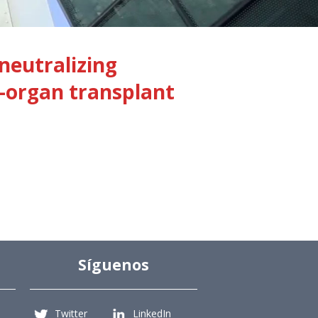
neutralizing
d-organ transplant
Síguenos
Twitter
LinkedIn