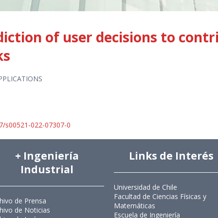
ction of user decisions to contr
ks
PPLICATIONS
1007/s00521-022-07307-0
+ Ingeniería
Links de Interés
Industrial
Universidad de Chile
Facultad de Ciencias Físicas y
hivo de Prensa
Matemáticas
hivo de Noticias
Escuela de Ingeniería