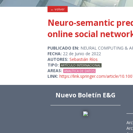
← volver
Neuro-semantic predi
online social networ
PUBLICADO EN:
NEURAL COMPUTING & A
FECHA:
22 de Junio de 2022
AUTORES:
Sebastián Ríos
TIPO:
ARTÍCULO INTERNACIONAL
AREAS:
ANALÍTICA DE DATOS
LINK:
https://link.springer.com/article/10.
Nuevo Boletín E&G
Arc
Arc