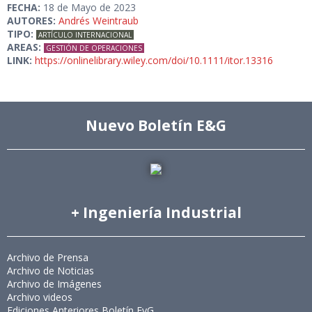
FECHA:
18 de Mayo de 2023
AUTORES:
Andrés Weintraub
TIPO:
ARTÍCULO INTERNACIONAL
AREAS:
GESTIÓN DE OPERACIONES
LINK:
https://onlinelibrary.wiley.com/doi/10.1111/itor.13316
Nuevo Boletín E&G
+ Ingeniería Industrial
Archivo de Prensa
Archivo de Noticias
Archivo de Imágenes
Archivo videos
Ediciones Anteriores Boletín EyG