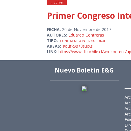
← volver
Primer Congreso Int
FECHA:
20 de Noviembre de 2017
AUTORES:
Eduardo Contreras
TIPO:
CONFERENCIA INTERNACIONAL
AREAS:
POLÍTICAS PÚBLICAS
LINK:
https://www.dii.uchile.cl/wp-content/
Nuevo Boletín E&G
Arc
Arc
Arc
Arc
Edi
Dir
Dir