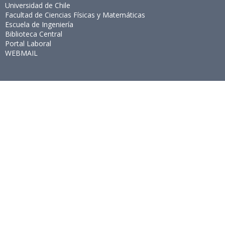
Universidad de Chile
Facultad de Ciencias Físicas y Matemáticas
Escuela de Ingeniería
Biblioteca Central
Portal Laboral
WEBMAIL
Síguenos
Twitter
LinkedIn
Youtube
Instagram
Suscríbete
Para recibir el newsletter en tu e-mail.