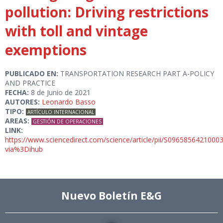
pollution: Driving restrictions
with toll and vintage
exemptions
PUBLICADO EN:
TRANSPORTATION RESEARCH PART A-POLICY
AND PRACTICE
FECHA:
8 de Junio de 2021
AUTORES:
Leonardo Basso
TIPO:
ARTÍCULO INTERNACIONAL
AREAS:
GESTIÓN DE OPERACIONES
LINK:
https://www.sciencedirect.com/science/article/pii/S0965856421000
via%3Dihub
Nuevo Boletín E&G