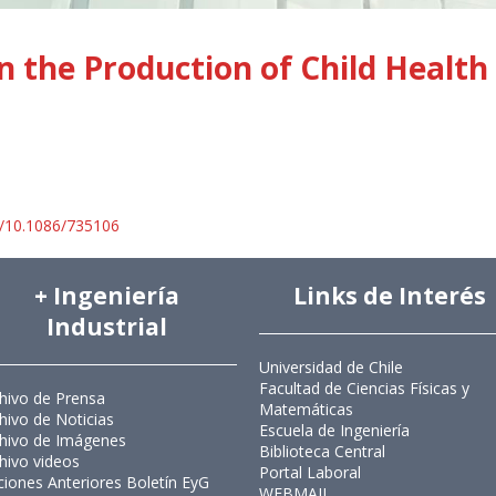
 the Production of Child Health
i/10.1086/735106
+ Ingeniería
Links de Interés
Industrial
Universidad de Chile
Facultad de Ciencias Físicas y
hivo de Prensa
Matemáticas
hivo de Noticias
Escuela de Ingeniería
hivo de Imágenes
Biblioteca Central
hivo videos
Portal Laboral
ciones Anteriores Boletín EyG
WEBMAIL