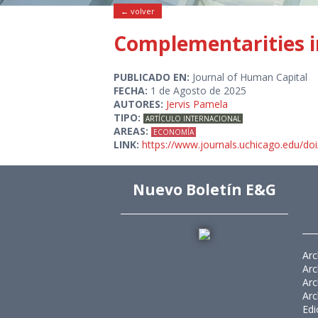
← volver
Complementarities in
PUBLICADO EN:
Journal of Human Capital
FECHA:
1 de Agosto de 2025
AUTORES:
Jervis Pamela
TIPO:
ARTÍCULO INTERNACIONAL
AREAS:
ECONOMÍA
LINK:
https://www.journals.uchicago.edu/do
Nuevo Boletín E&G
Arc
Arc
Arc
Arc
Edi