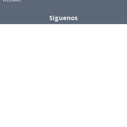
Síguenos
Twitter
LinkedIn
Youtube
Instagram
Suscríbete
Para recibir el newsletter en tu e-mail.
Ingeniería Industrial, Facultad de Ciencias Físicas y
Matemáticas, Universidad de Chile
Beauchef 851, Santiago
+56229784827