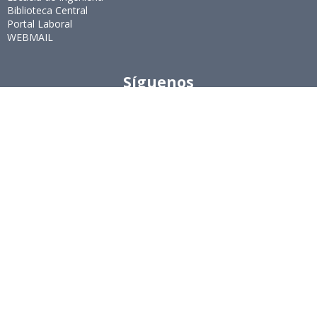
Biblioteca Central
Portal Laboral
WEBMAIL
Síguenos
Twitter
LinkedIn
Youtube
Instagram
Suscríbete
Para recibir el newsletter en tu e-mail.
Ingeniería Industrial, Facultad de Ciencias Físicas y
Matemáticas, Universidad de Chile