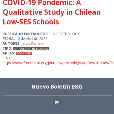
COVID-19 Pandemic: A
Qualitative Study in Chilean
Low-SES Schools
PUBLICADO EN:
FRONTIERS IN PSYCHOLOGY
FECHA:
10 de Abril de 2022
AUTORES:
Jervis Pamela
TIPO:
ARTÍCULO INTERNACIONAL
AREAS:
ECONOMÍA
LINK:
https://www.frontiersin.org/journals/psychology/articles/10.3389/fp
Nuevo Boletín E&G