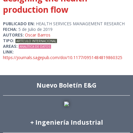
production flow
PUBLICADO EN:
HEALTH SERVICES MANAGEMENT RESEARCH
FECHA:
5 de Julio de 2019
AUTORES:
Oscar Barros
TIPO:
ARTÍCULO INTERNACIONAL
AREAS:
ANALÍTICA DE DATOS
LINK:
https://journals.sagepub.com/doi/10.1177/0951484819860325
Nuevo Boletín E&G
+ Ingeniería Industrial