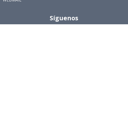
Síguenos
Twitter
LinkedIn
Youtube
Instagram
Suscríbete
Para recibir el newsletter en tu e-mail.
Ingeniería Industrial, Facultad de Ciencias Físicas y
Matemáticas, Universidad de Chile
Beauchef 851, Santiago
+56229784827