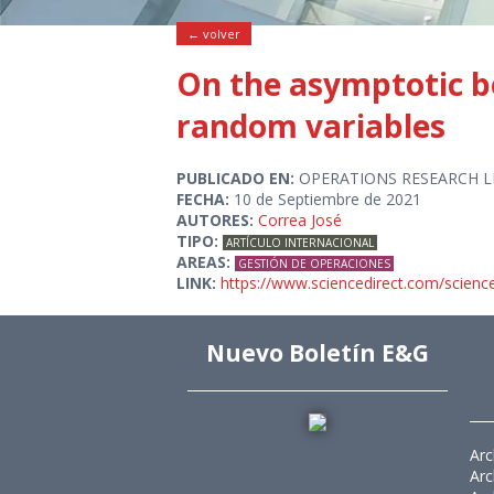
← volver
On the asymptotic be
random variables
PUBLICADO EN:
OPERATIONS RESEARCH L
FECHA:
10 de Septiembre de 2021
AUTORES:
Correa José
TIPO:
ARTÍCULO INTERNACIONAL
AREAS:
GESTIÓN DE OPERACIONES
LINK:
https://www.sciencedirect.com/scienc
Nuevo Boletín E&G
Arc
Arc