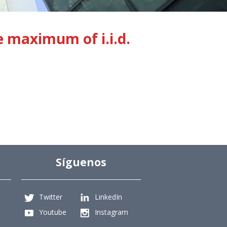
e maximum of i.i.d.
Síguenos
Twitter
LinkedIn
Youtube
Instagram