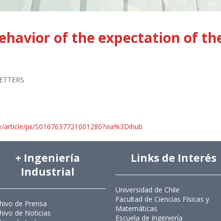
havior of the expectation of th
ETTERS
e/article/pii/S0167637721001280?via%3Dihub
+ Ingeniería
Links de Interés
Industrial
Universidad de Chile
Facultad de Ciencias Físicas y
hivo de Prensa
Matemáticas
hivo de Noticias
Escuela de Ingeniería