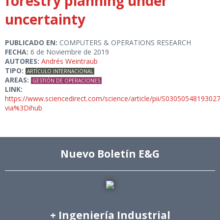
forestry planning under
uncertainty
PUBLICADO EN:
COMPUTERS & OPERATIONS RESEARCH
FECHA:
6 de Noviembre de 2019
AUTORES:
Andrés Weintraub
TIPO:
ARTÍCULO INTERNACIONAL
AREAS:
GESTIÓN DE OPERACIONES
LINK:
https://www.sciencedirect.com/science/article/pii/S0305054819302
via%3Dihub
Nuevo Boletín E&G
+ Ingeniería Industrial