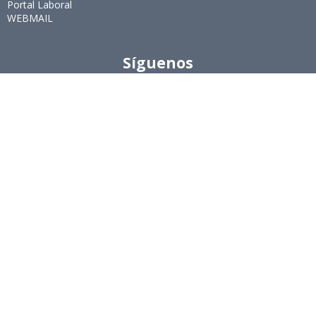
Portal Laboral
WEBMAIL
Síguenos
Twitter
LinkedIn
Youtube
Instagram
Suscríbete
Para recibir el newsletter en tu e-mail.
Ingeniería Industrial, Facultad de Ciencias Físicas y
Matemáticas, Universidad de Chile
Beauchef 851, Santiago