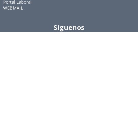
Portal Laboral
WEBMAIL
Síguenos
Twitter
LinkedIn
Youtube
Instagram
Suscríbete
Para recibir el newsletter en tu e-mail.
Ingeniería Industrial, Facultad de Ciencias Físicas y
Matemáticas, Universidad de Chile
Beauchef 851, Santiago