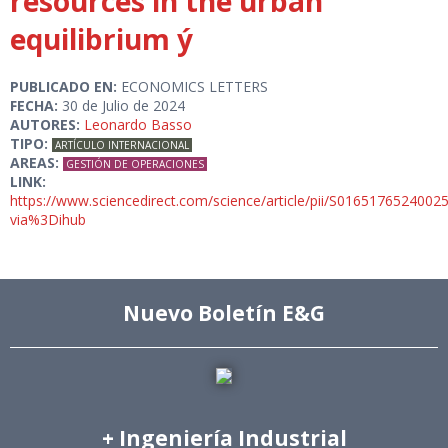
resources in the urban
equilibrium ý
PUBLICADO EN:
ECONOMICS LETTERS
FECHA:
30 de Julio de 2024
AUTORES:
Leonardo Basso
TIPO:
ARTÍCULO INTERNACIONAL
AREAS:
GESTIÓN DE OPERACIONES
LINK:
https://www.sciencedirect.com/science/article/pii/S0165176524002
via%3Dihub
Nuevo Boletín E&G
+ Ingeniería Industrial