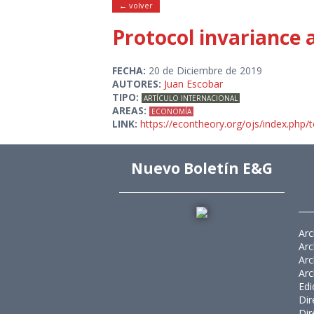
← volver
Protocol invariance 
FECHA:
20 de Diciembre de 2019
AUTORES:
Juan Escobar
TIPO:
ARTÍCULO INTERNACIONAL
AREAS:
ECONOMÍA
LINK:
https://econtheory.org/ojs/index.php/t
Nuevo Boletín E&G
Arc
Arc
Arc
Arc
Edi
Dir
Dir