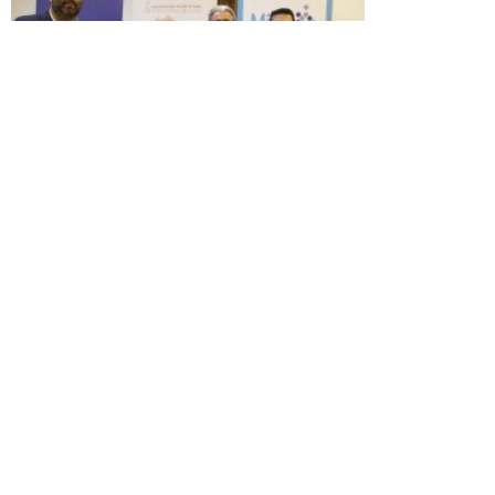
Desafíos del área financiera analizados
en primera versión de Santiago Finance
Workshop