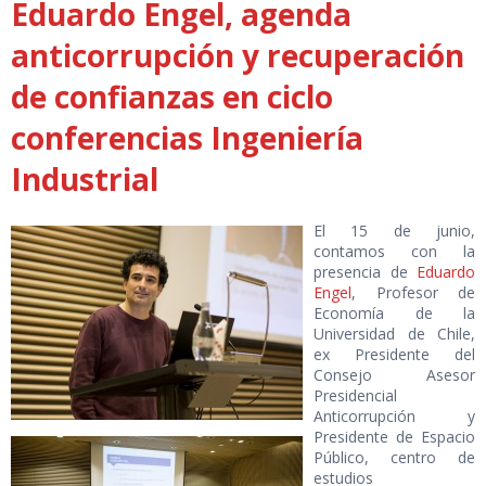
Eduardo Engel, agenda
anticorrupción y recuperación
de confianzas en ciclo
conferencias Ingeniería
Industrial
El 15 de
junio,
contamos con la
presencia de
Eduardo
Engel
, Profesor de
Economía de la
Universidad de Chile,
ex Presidente del
Consejo Asesor
Presidencial
Anticorrupción y
Presidente de Espacio
Público, centro de
estudios