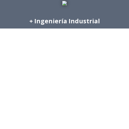
+ Ingeniería Industrial
Archivo de Prensa
Archivo de Noticias
Archivo de Imágenes
Archivo videos
Ediciones Anteriores Boletín EyG
Directorio Telefónico
Directorio Académico
Revista Estudios de Políticas Públicas
Revista de Ingeniería de Sistemas
Links de Interés