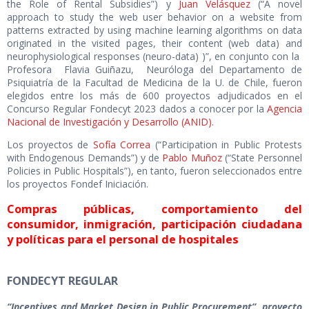
the Role of Rental Subsidies”) y
Juan Velásquez
(“A novel
approach to study the web user behavior on a website from
patterns extracted by using machine learning algorithms on data
originated in the visited pages, their content (web data) and
neurophysiological responses (neuro-data) )”, en conjunto con la
Profesora Flavia Guiñazu, Neuróloga del Departamento de
Psiquiatría de la Facultad de Medicina de la U. de Chile, fueron
elegidos entre los más de 600 proyectos adjudicados en el
Concurso Regular Fondecyt 2023 dados a conocer por la
Agencia
Nacional de Investigación y Desarrollo (ANID)
.
Los proyectos de
Sofía Correa
(“Participation in Public Protests
with Endogenous Demands”) y de
Pablo Muñoz
(“State Personnel
Policies in Public Hospitals”), en tanto, fueron seleccionados entre
los proyectos Fondef Iniciación.
Compras públicas, comportamiento del
consumidor, inmigración, participación ciudadana
y políticas para el personal de hospitales
FONDECYT REGULAR
“Incentives and Market Design in Public Procurement”, proyecto