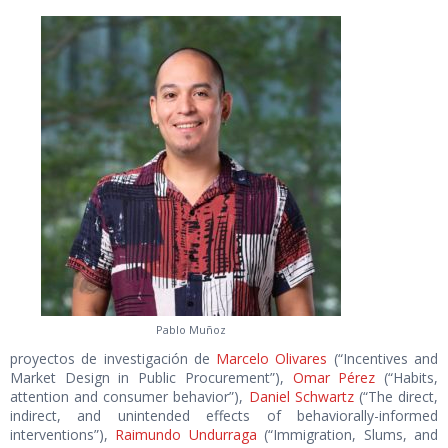
Pablo Muñoz
proyectos de investigación de
Marcelo Olivares
(“Incentives and
Market Design in Public Procurement”),
Omar Pérez
(“Habits,
attention and consumer behavior”),
Daniel Schwartz
(“The direct,
indirect, and unintended effects of behaviorally-informed
interventions”),
Raimundo Undurraga
(“Immigration, Slums, and