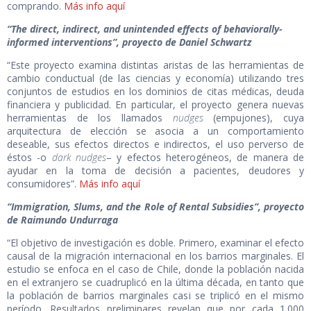
comprando.
Más info aquí
“The direct, indirect, and unintended effects of behaviorally-
informed interventions”, proyecto de Daniel Schwartz
“Este proyecto examina distintas aristas de las herramientas de
cambio conductual (de las ciencias y economía) utilizando tres
conjuntos de estudios en los dominios de citas médicas, deuda
financiera y publicidad. En particular, el proyecto genera nuevas
herramientas de los llamados
nudges
(empujones), cuya
arquitectura de elección se asocia a un comportamiento
deseable, sus efectos directos e indirectos, el uso perverso de
éstos -o
dark nudges
– y efectos heterogéneos, de manera de
ayudar en la toma de decisión a pacientes, deudores y
consumidores”.
Más info aquí
“Immigration, Slums, and the Role of Rental Subsidies”, proyecto
de Raimundo Undurraga
“El objetivo de investigación es doble. Primero, examinar el efecto
causal de la migración internacional en los barrios marginales. El
estudio se enfoca en el caso de Chile, donde la población nacida
en el extranjero se cuadruplicó en la última década, en tanto que
la población de barrios marginales casi se triplicó en el mismo
período. Resultados preliminares revelan que por cada 1.000