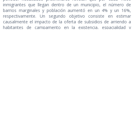
inmigrantes que llegan dentro de un municipio, el número de
barrios marginales y población aumentó en un 4% y un 16%,
respectivamente. Un segundo objetivo consiste en estimar
causalmente el impacto de la oferta de subsidios de arriendo a
habitantes de campamento en la existencia, espacialidad y
desarrollo de estos asentamientos”.
Más info aquí
“A novel approach to study the web user behavior on a website
from patterns extracted by using machine learning algorithms
on data originated in the visited pages, their content (web data)
and neurophysiological responses (neuro-data)”, proyecto de
Juan Velásquez (en conjunto con
Flavia Guiñazu, neuróloga del
Departamento de Psiquiatría de la Facultad de Medicina de la U.
de Chile)
“En este proyecto combinaremos los datos web con los
neurodatos para crear modelos matemáticos, con el fin de
analizar el comportamiento de los usuarios de la web. Además,
desarrollaremos modelos para describir el comportamiento de
navegación y preferencias de una clase general de usuarios web
que podrían optar por seguir un hipervínculo o abandonar el sitio
en un momento específico. Luego, mediante el uso de estos
modelos, intentaremos determinar en qué medida los pequeños
cambios en el contenido y la estructura del sitio web pueden