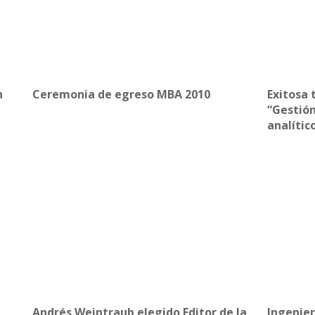
n
Ceremonia de egreso MBA 2010
Exitosa 
“Gestión
analític
Andrés Weintraub elegido Editor de la
Ingenier