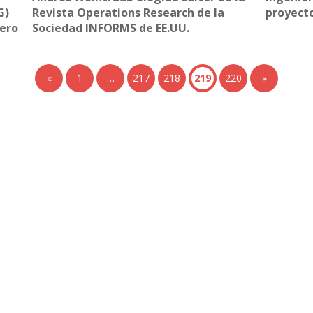
G)
Revista Operations Research de la
proyect
jero
Sociedad INFORMS de EE.UU.
«
1
…
217
218
219
220
»
+ Ingeniería
Links de Interés
Industrial
Universidad de Chile
Facultad de Ciencias Físicas y
hivo de Prensa
Matemáticas
hivo de Noticias
Escuela de Ingeniería
hivo de Imágenes
Biblioteca Central
hivo videos
Portal Laboral
ciones Anteriores Boletín EyG
WEBMAIL
ectorio Telefónico
ectorio Académico