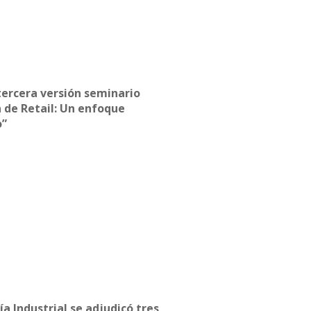
tercera versión seminario
 de Retail: Un enfoque
o”
ía Industrial se adjudicó tres