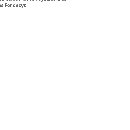
os Fondecyt
Síguenos
Twitter
LinkedIn
Youtube
Instagram
Suscríbete
Para recibir el newsletter en tu e-mail.