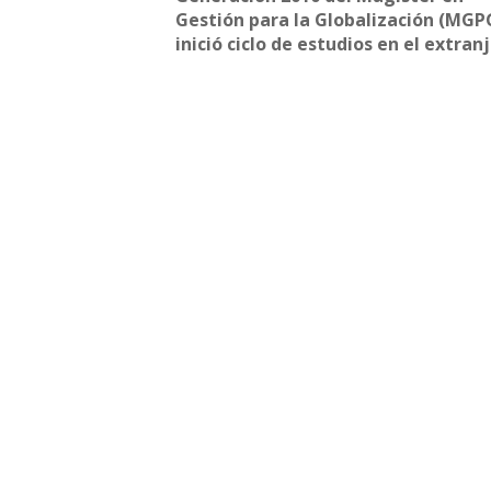
Gestión para la Globalización (MGP
inició ciclo de estudios en el extran
Nuevo Boletín E&G
Arc
Arc
Arc
Arc
Edi
Dir
Dir