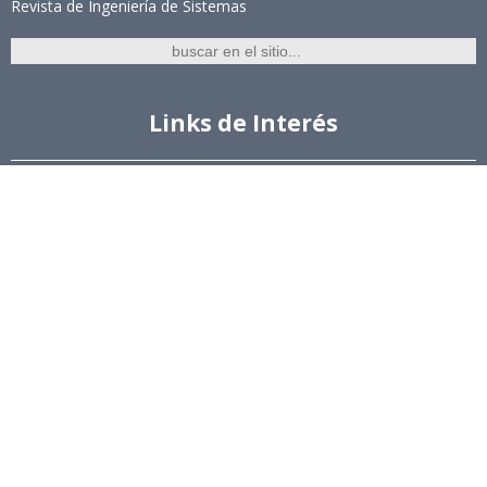
Revista de Ingeniería de Sistemas
Links de Interés
Universidad de Chile
Facultad de Ciencias Físicas y Matemáticas
Escuela de Ingeniería
Biblioteca Central
Portal Laboral
WEBMAIL
Síguenos
Twitter
LinkedIn
Youtube
Instagram