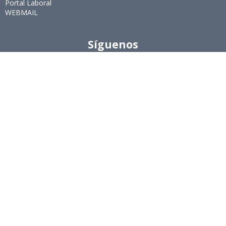
Portal Laboral
WEBMAIL
Síguenos
Twitter
LinkedIn
Youtube
Instagram
Suscríbete
Para recibir el newsletter en tu e-mail.
Ingeniería Industrial, Facultad de Ciencias Físicas y
Matemáticas, Universidad de Chile
Beauchef 851, Santiago