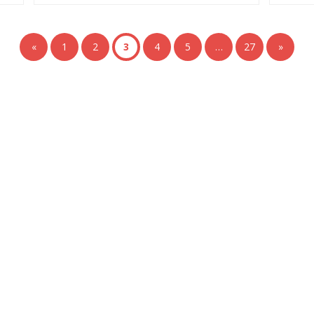
«
1
2
3
4
5
…
27
»
+ Ingeniería
Links de Interés
Industrial
Universidad de Chile
Facultad de Ciencias Físicas y
hivo de Prensa
Matemáticas
hivo de Noticias
Escuela de Ingeniería
hivo de Imágenes
Biblioteca Central
hivo videos
Portal Laboral
ciones Anteriores Boletín EyG
WEBMAIL
ectorio Telefónico
ectorio Académico
ista Estudios de Políticas
licas
ista de Ingeniería de Sistemas