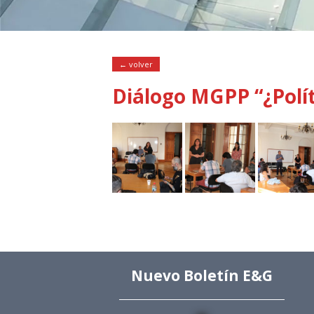
← volver
Diálogo MGPP “¿Políti
Nuevo Boletín E&G