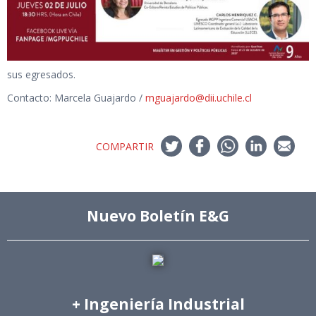
sus egresados.
Contacto: Marcela Guajardo /
mguajardo@dii.uchile.cl
COMPARTIR
Nuevo Boletín E&G
+ Ingeniería Industrial