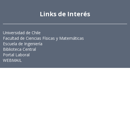
Links de Interés
Universidad de Chile
Facultad de Ciencias Físicas y Matemáticas
Escuela de Ingeniería
Biblioteca Central
Portal Laboral
WEBMAIL
Síguenos
Twitter
LinkedIn
Youtube
Instagram
Suscríbete
Para recibir el newsletter en tu e-mail.