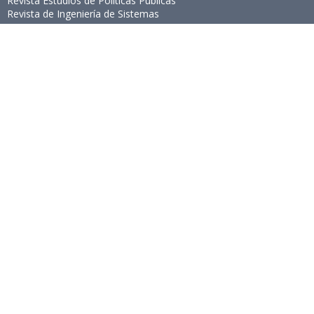
Revista Estudios de Políticas Públicas
Revista de Ingeniería de Sistemas
Links de Interés
Universidad de Chile
Facultad de Ciencias Físicas y Matemáticas
Escuela de Ingeniería
Biblioteca Central
Portal Laboral
WEBMAIL
Síguenos
Twitter
LinkedIn
Youtube
Instagram