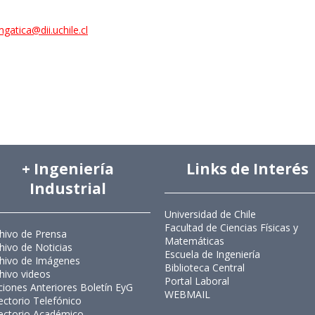
gatica@dii.uchile.cl
+ Ingeniería
Links de Interés
Industrial
Universidad de Chile
Facultad de Ciencias Físicas y
hivo de Prensa
Matemáticas
hivo de Noticias
Escuela de Ingeniería
hivo de Imágenes
Biblioteca Central
hivo videos
Portal Laboral
ciones Anteriores Boletín EyG
WEBMAIL
ectorio Telefónico
ectorio Académico